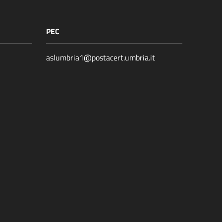
PEC
aslumbria1@postacert.umbria.it