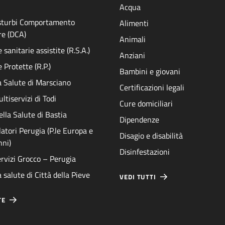
Acqua
isturbi Comportamento
Alimenti
re (DCA)
Animali
sanitarie assistite (R.S.A.)
Anziani
 Protette (R.P.)
Bambini e giovani
a Salute di Marsciano
Certificazioni legali
ltiservizi di Todi
Cure domiciliari
ella Salute di Bastia
Dipendenze
atori Perugia (P.le Europa e
Disagio e disabilità
nni)
Disinfestazioni
rvizi Grocco – Perugia
 salute di Città della Pieve
VEDI TUTTI
TE