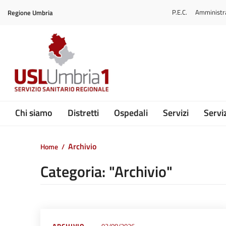
Vai ai contenuti
P.E.C.
Amministr
Regione Umbria
Vai al menu di navigazione
Vai al footer
Submenu
Chi siamo
Distretti
Ospedali
Servizi
Serviz
Archivio
Home
/
Categoria: "Archivio"