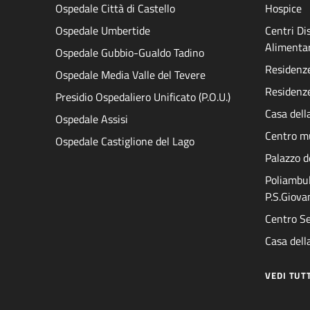
Ospedale Città di Castello
Hospice
Ospedale Umbertide
Centri D
Alimenta
Ospedale Gubbio-Gualdo Tadino
Residenze 
Ospedale Media Valle del Tevere
Residenze
Presidio Ospedaliero Unificato (P.O.U.)
Casa dell
Ospedale Assisi
Centro mu
Ospedale Castiglione del Lago
Palazzo d
Poliambul
P.S.Giova
Centro Se
Casa della
VEDI TUT