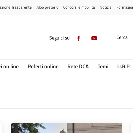
azione Trasparente
Albo pretorio
Concorsi e mobilità
Notizie
Formazio
Cerca
Seguici su
i on line
Referti online
Rete DCA
Temi
U.R.P.