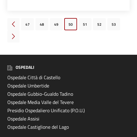
47
48
49
50
51
52
53
Pagina precedente
Pagina successiva
OSPEDALI
Ospedale Città di Castello
Ospedale Umbertide
Ospedale Gubbio-Gualdo Tadino
Ospedale Media Valle del Tevere
Presidio Ospedaliero Unificato (P.O.U.)
Ospedale Assisi
Ospedale Castiglione del Lago