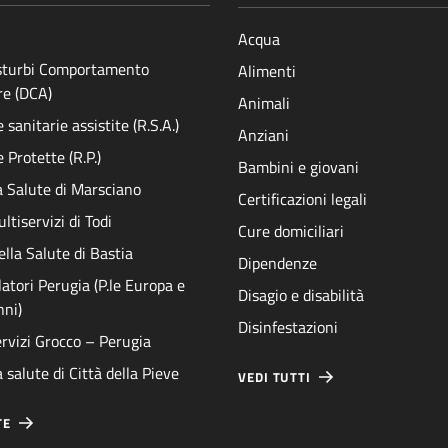
Acqua
isturbi Comportamento
Alimenti
re (DCA)
Animali
sanitarie assistite (R.S.A.)
Anziani
 Protette (R.P.)
Bambini e giovani
a Salute di Marsciano
Certificazioni legali
ltiservizi di Todi
Cure domiciliari
ella Salute di Bastia
Dipendenze
atori Perugia (P.le Europa e
Disagio e disabilità
nni)
Disinfestazioni
rvizi Grocco – Perugia
 salute di Città della Pieve
VEDI TUTTI
TE