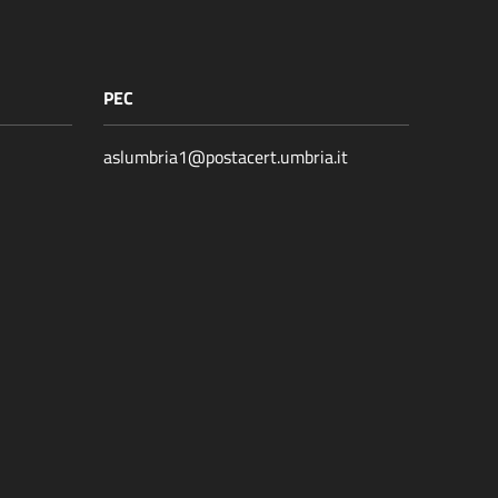
PEC
aslumbria1@postacert.umbria.it