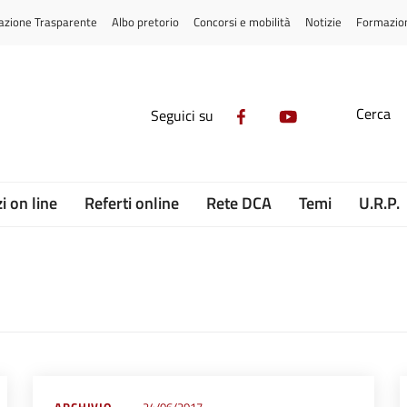
azione Trasparente
Albo pretorio
Concorsi e mobilità
Notizie
Formazio
Cerca
Seguici su
i on line
Referti online
Rete DCA
Temi
U.R.P.