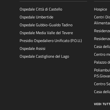
Ospedale Città di Castello
Hospice
Ospedale Umbertide
Centri D
Alimenta
Ospedale Gubbio-Gualdo Tadino
Residenze 
Ospedale Media Valle del Tevere
Residenze
Presidio Ospedaliero Unificato (P.O.U.)
Casa dell
Ospedale Assisi
Centro mu
Ospedale Castiglione del Lago
Palazzo d
Poliambul
P.S.Giova
Centro Se
Casa della
VEDI TUT