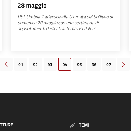
28 maggio
USL Umbria 1 aderisce alla Giornata del Sollievo di
domenica 28 maggio con una settimana di
appuntamenti dedicati al tema del dolore
91
92
93
94
95
96
97
Pagina precedente
Pagi
TTURE
TEMI