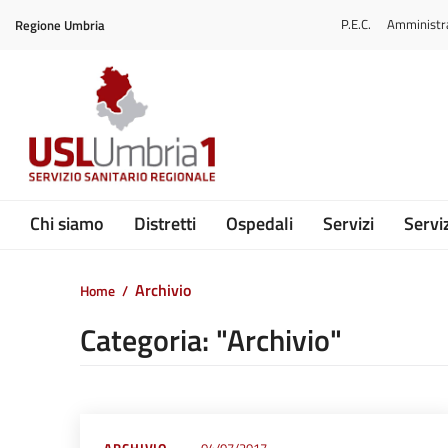
Vai ai contenuti
P.E.C.
Amministr
Regione Umbria
Vai al menu di navigazione
Vai al footer
Submenu
Chi siamo
Distretti
Ospedali
Servizi
Serviz
Archivio
Home
/
Categoria: "Archivio"