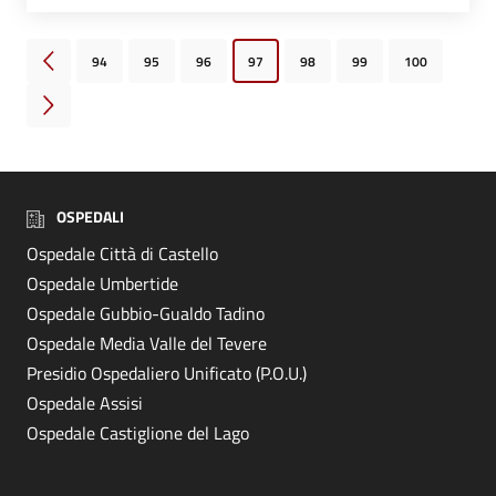
94
95
96
97
98
99
100
Pagina precedente
Pagina successiva
OSPEDALI
Ospedale Città di Castello
Ospedale Umbertide
Ospedale Gubbio-Gualdo Tadino
Ospedale Media Valle del Tevere
Presidio Ospedaliero Unificato (P.O.U.)
Ospedale Assisi
Ospedale Castiglione del Lago