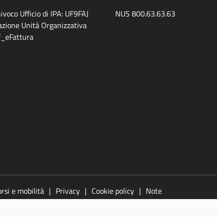
ivoco Ufficio di IPA: UF9FAJ
NUS 800.63.63.63
zione Unità Organizzativa
ff_eFattura
rsi e mobilità
Privacy
Cookie policy
Note
azione
Segnala un problema di