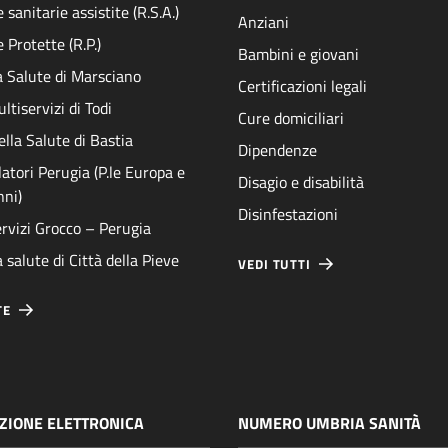
sanitarie assistite (R.S.A.)
Anziani
 Protette (R.P.)
Bambini e giovani
a Salute di Marsciano
Certificazioni legali
ltiservizi di Todi
Cure domiciliari
ella Salute di Bastia
Dipendenze
atori Perugia (P.le Europa e
Disagio e disabilità
nni)
Disinfestazioni
rvizi Grocco – Perugia
 salute di Città della Pieve
VEDI TUTTI
TE
ZIONE ELETTRONICA
NUMERO UMBRIA SANITÀ