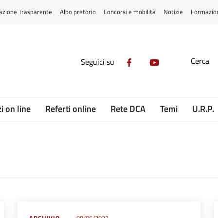
azione Trasparente
Albo pretorio
Concorsi e mobilità
Notizie
Formazio
Cerca
Seguici su
i on line
Referti online
Rete DCA
Temi
U.R.P.