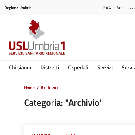
Vai ai contenuti
P.E.C.
Amministr
Regione Umbria
Vai al menu di navigazione
Vai al footer
Submenu
Chi siamo
Distretti
Ospedali
Servizi
Serviz
Archivio
Home
/
Categoria: "Archivio"