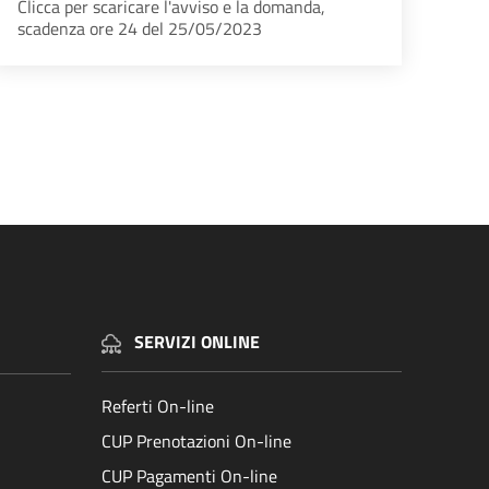
Clicca per scaricare l'avviso e la domanda,
scadenza ore 24 del 25/05/2023
na successiva
SERVIZI ONLINE
Referti On-line
CUP Prenotazioni On-line
CUP Pagamenti On-line