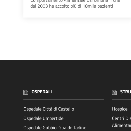
Comportamento Alimentale Usl Umbria 1 che
dal 2003 ha accolto più di 18mila pazienti
OSPEDALI
STRU
Ospedale Città di Castello
Hospice
Ospedale Umbertide
Centri D
Alimenta
Ospedale Gubbio-Gualdo Tadino