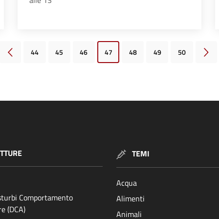
alle 13
44
45
46
47
48
49
50
Pagina precedente
Pagi
TTURE
TEMI
Acqua
isturbi Comportamento
Alimenti
re (DCA)
Animali