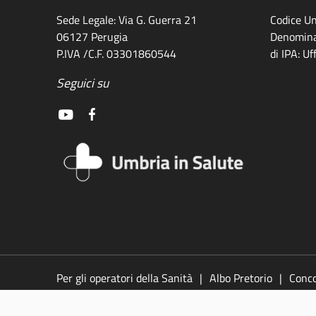
Sede Legale: Via G. Guerra 21
Codice Un
06127 Perugia
Denomina
P.IVA /C.F. 03301860544
di IPA: U
Seguici su
Per gli operatori della Sanità
Albo Pretorio
Conco
legali
Policy
Video
Responsabile della pubblic
accessibilità
Dichiarazione di accessibilità