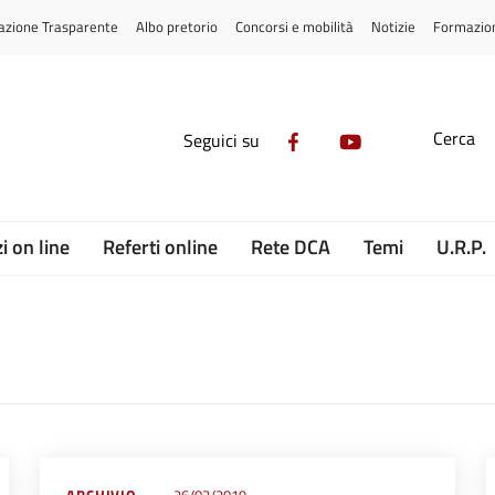
azione Trasparente
Albo pretorio
Concorsi e mobilità
Notizie
Formazio
Cerca
Seguici su
i on line
Referti online
Rete DCA
Temi
U.R.P.