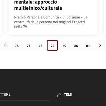
mentale: approccio
multietnico/culturale
Premio Persona e Comunità - VI Edizione - La
centralità della persona nei migliori Progetti
della PA
75
76
77
78
79
80
81
Pagina precedente
Pagi
TTURE
TEMI