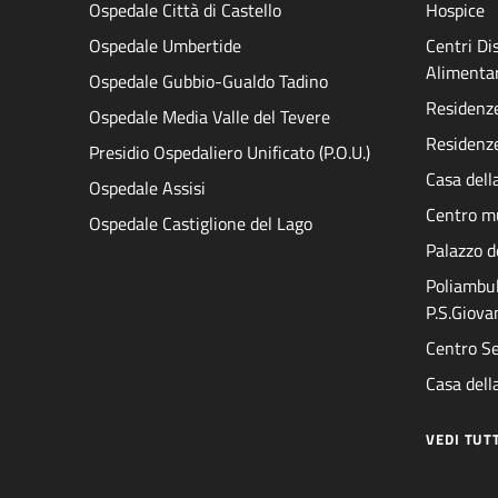
Ospedale Città di Castello
Hospice
Ospedale Umbertide
Centri D
Alimenta
Ospedale Gubbio-Gualdo Tadino
Residenze 
Ospedale Media Valle del Tevere
Residenze
Presidio Ospedaliero Unificato (P.O.U.)
Casa dell
Ospedale Assisi
Centro mu
Ospedale Castiglione del Lago
Palazzo d
Poliambul
P.S.Giova
Centro Se
Casa della
VEDI TUT