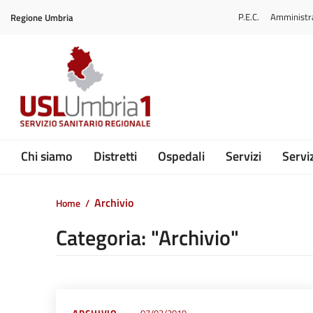
Vai ai contenuti
P.E.C.
Amministr
Regione Umbria
Vai al menu di navigazione
Vai al footer
Submenu
Chi siamo
Distretti
Ospedali
Servizi
Serviz
Archivio
Home
/
Categoria: "Archivio"