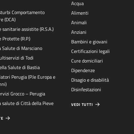
Acqua
isturbi Comportamento
Alimenti
re (DCA)
Animali
sanitarie assistite (R.S.A.)
Anziani
 Protette (R.P.)
Bambini e giovani
a Salute di Marsciano
Certificazioni legali
ltiservizi di Todi
Cure domiciliari
ella Salute di Bastia
Dipendenze
atori Perugia (P.le Europa e
Disagio e disabilità
nni)
Disinfestazioni
rvizi Grocco – Perugia
 salute di Città della Pieve
VEDI TUTTI
TE