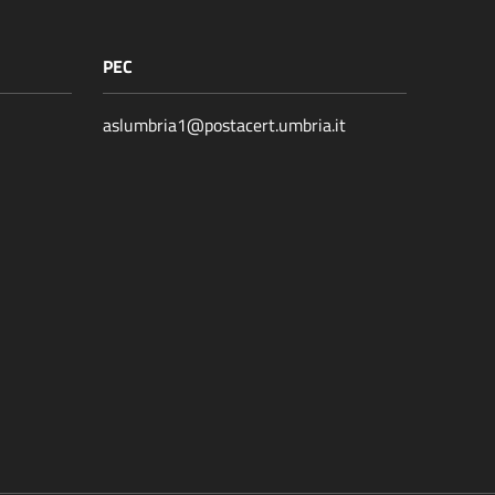
PEC
aslumbria1@postacert.umbria.it