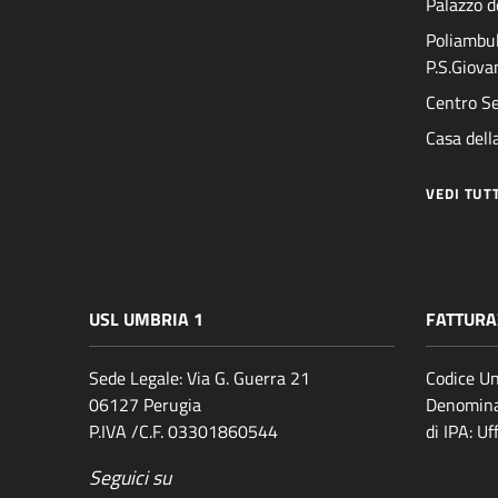
Palazzo d
Poliambul
P.S.Giova
Centro Se
Casa della
VEDI TUT
USL UMBRIA 1
FATTURA
Sede Legale: Via G. Guerra 21
Codice Un
06127 Perugia
Denomina
P.IVA /C.F. 03301860544
di IPA: U
Seguici su