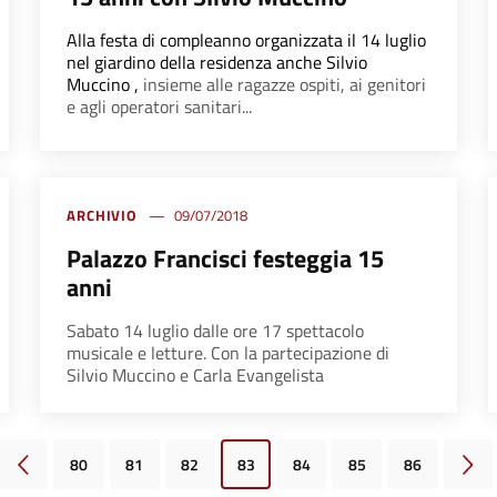
Alla festa di compleanno organizzata il
14 luglio
nel giardino della residenza
anche Silvio
Muccino
,
insieme alle ragazze ospiti, ai genitori
e agli operatori sanitari...
ARCHIVIO
09/07/2018
Palazzo Francisci festeggia 15
anni
Sabato 14 luglio dalle ore 17 spettacolo
musicale e letture. Con la partecipazione di
Silvio Muccino e Carla Evangelista
80
81
82
83
84
85
86
Pagina precedente
Pagi