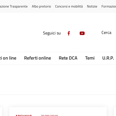
azione Trasparente
Albo pretorio
Concorsi e mobilità
Notizie
Formazio
Cerca
Seguici su
i on line
Referti online
Rete DCA
Temi
U.R.P.