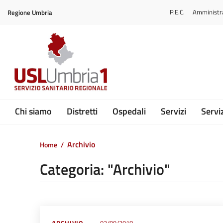
Vai ai contenuti
P.E.C.
Amministr
Regione Umbria
Vai al menu di navigazione
Vai al footer
Submenu
Chi siamo
Distretti
Ospedali
Servizi
Serviz
Archivio
Home
/
Categoria: "Archivio"