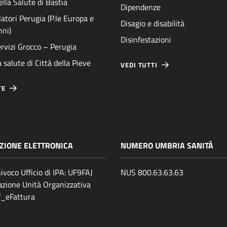
ella Salute di Bastia
Dipendenze
atori Perugia (P.le Europa e
Disagio e disabilità
nni)
Disinfestazioni
rvizi Grocco – Perugia
 salute di Città della Pieve
VEDI TUTTI
TE
ZIONE ELETTRONICA
NUMERO UMBRIA SANITÀ
ivoco Ufficio di IPA: UF9FAJ
NUS 800.63.63.63
zione Unità Organizzativa
ff_eFattura