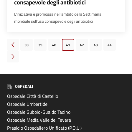
consapevole degli antibiotici
L'iniziativa è promossa nell'ambito della Settimana
mondiale sull’uso consapevole degli antibiotici
38
39
40
41
42
43
44
Pagina precedente
Pagina successiva
OSPEDALI
Ospedale Città di Castello
Ospedale Umbertide
Ospedale Gubbio-Gualdo Tadino
Ospedale Media Valle del Tevere
Presidio Ospedaliero Unificato (P.O.U.)