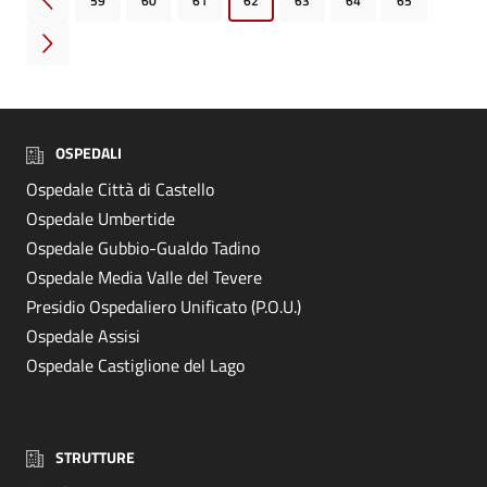
59
60
61
62
63
64
65
Pagina precedente
Pagina successiva
OSPEDALI
Ospedale Città di Castello
Ospedale Umbertide
Ospedale Gubbio-Gualdo Tadino
Ospedale Media Valle del Tevere
Presidio Ospedaliero Unificato (P.O.U.)
Ospedale Assisi
Ospedale Castiglione del Lago
STRUTTURE