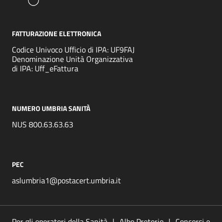
FATTURAZIONE ELETTRONICA
Codice Univoco Ufficio di IPA: UF9FAJ
Denominazione Unità Organizzativa
di IPA: Uff_eFattura
NUMERO UMBRIA SANITÀ
NUS 800.63.63.63
PEC
aslumbria1@postacert.umbria.it
Per gli operatori della Sanità
Albo Pretorio
Concorsi e