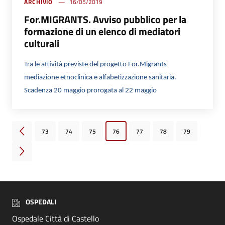
ARCHIVIO
16/05/2019
For.MIGRANTS. Avviso pubblico per la
formazione di un elenco di mediatori
culturali
Tra le attività previste del progetto For.Migrants
mediazione etnoclinica e alfabetizzazione sanitaria.
Scadenza 20 maggio prorogata al 22 maggio
73
74
75
76
77
78
79
Pagina precedente
Pagina successiva
OSPEDALI
Ospedale Città di Castello