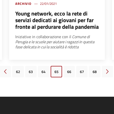
ARCHIVIO
22/01/2021
Young network, ecco la rete di
servizi dedicati ai giovani per far
fronte al perdurare della pandemia
Iniziative in collaborazione con il
Comune di
Perugia e le scuole per aiutare i ragazzi in questa
fase delicata in cui la socialità è ridotta
62
63
64
65
66
67
68
Pagina precedente
Pagi