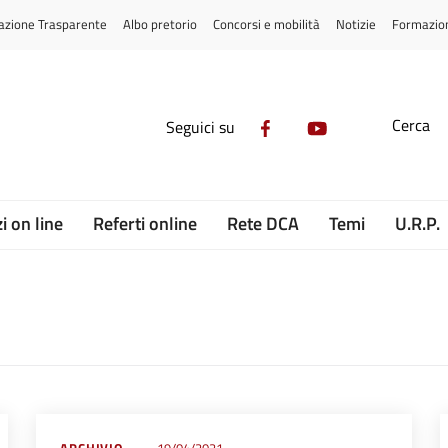
azione Trasparente
Albo pretorio
Concorsi e mobilità
Notizie
Formazio
Cerca
Seguici su
i on line
Referti online
Rete DCA
Temi
U.R.P.