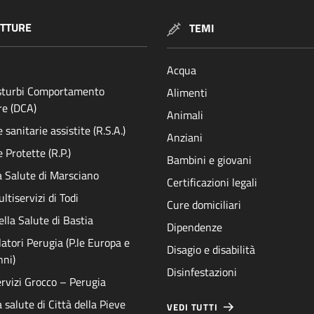
TTURE
TEMI
Acqua
isturbi Comportamento
Alimenti
re (DCA)
Animali
sanitarie assistite (R.S.A.)
Anziani
 Protette (R.P.)
Bambini e giovani
a Salute di Marsciano
Certificazioni legali
ltiservizi di Todi
Cure domiciliari
ella Salute di Bastia
Dipendenze
atori Perugia (P.le Europa e
Disagio e disabilità
nni)
Disinfestazioni
rvizi Grocco – Perugia
 salute di Città della Pieve
VEDI TUTTI