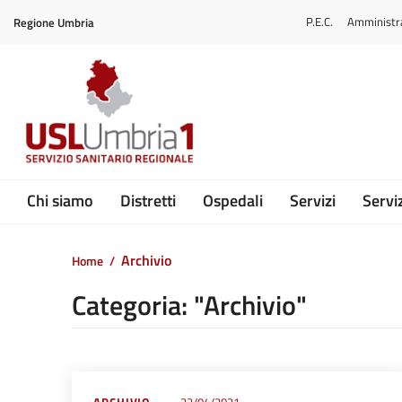
Vai ai contenuti
P.E.C.
Amministr
Regione Umbria
Vai al menu di navigazione
Vai al footer
Submenu
Chi siamo
Distretti
Ospedali
Servizi
Serviz
Archivio
Home
/
Categoria: "Archivio"