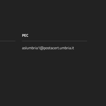
PEC
aslumbria1@postacert.umbria.it