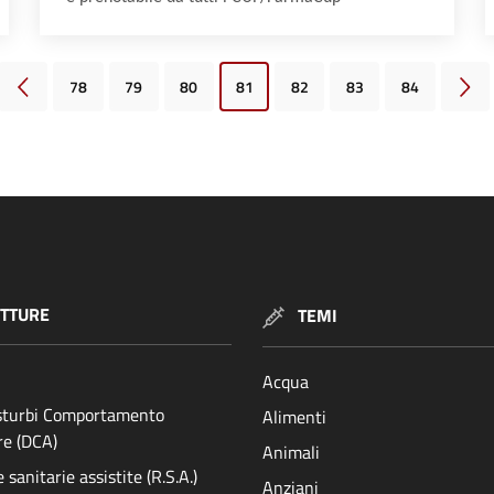
78
79
80
81
82
83
84
Pagina precedente
Pagi
TTURE
TEMI
Acqua
isturbi Comportamento
Alimenti
re (DCA)
Animali
sanitarie assistite (R.S.A.)
Anziani