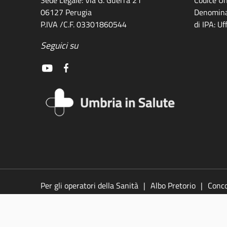
06127 Perugia
Denomina
P.IVA /C.F. 03301860544
di IPA: U
Seguici su
Per gli operatori della Sanità
Albo Pretorio
Conco
legali
Policy
Video
Responsabile della pubblic
accessibilità
Dichiarazione di accessibilità