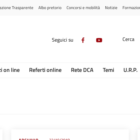
azione Trasparente
Albo pretorio
Concorsi e mobilità
Notizie
Formazio
Cerca
Seguici su
i on line
Referti online
Rete DCA
Temi
U.R.P.