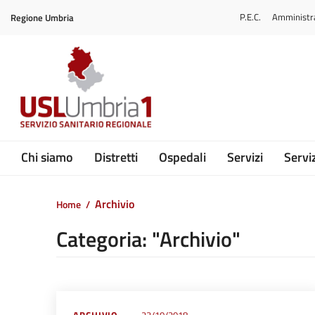
Vai ai contenuti
P.E.C.
Amministr
Regione Umbria
Vai al menu di navigazione
Vai al footer
Submenu
Chi siamo
Distretti
Ospedali
Servizi
Serviz
Archivio
Home
/
Categoria: "Archivio"