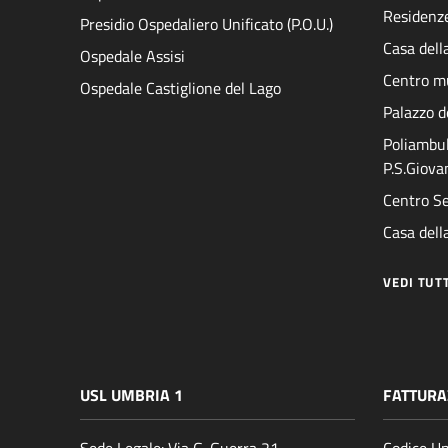
Residenze
Presidio Ospedaliero Unificato (P.O.U.)
Casa dell
Ospedale Assisi
Centro mu
Ospedale Castiglione del Lago
Palazzo d
Poliambul
P.S.Giova
Centro Se
Casa della
VEDI TUT
USL UMBRIA 1
FATTURA
Sede Legale: Via G. Guerra 21
Codice Un