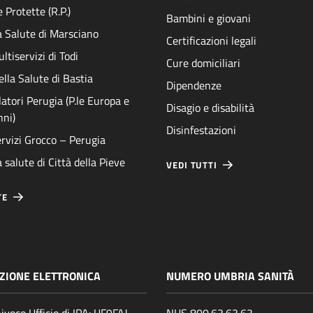
 Protette (R.P.)
Bambini e giovani
a Salute di Marsciano
Certificazioni legali
ltiservizi di Todi
Cure domiciliari
ella Salute di Bastia
Dipendenze
atori Perugia (P.le Europa e
Disagio e disabilità
nni)
Disinfestazioni
rvizi Grocco – Perugia
 salute di Città della Pieve
VEDI TUTTI
TE
ZIONE ELETTRONICA
NUMERO UMBRIA SANITÀ
ivoco Ufficio di IPA: UF9FAJ
NUS 800.63.63.63