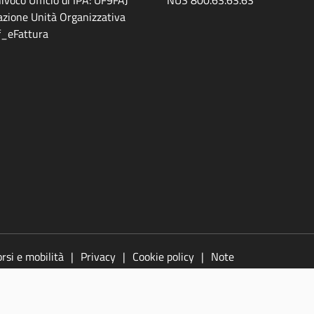
zione Unità Organizzativa
ff_eFattura
rsi e mobilità
Privacy
Cookie policy
Note
azione
Segnala un problema di