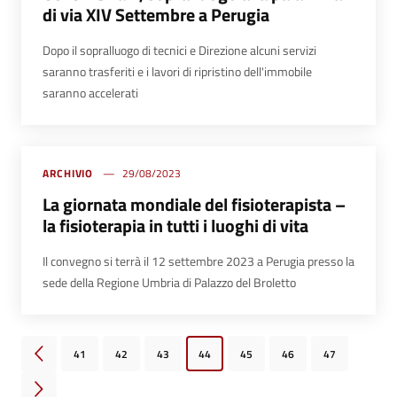
di via XIV Settembre a Perugia
Dopo il sopralluogo di tecnici e Direzione alcuni servizi
saranno trasferiti e i lavori di ripristino dell'immobile
saranno accelerati
ARCHIVIO
29/08/2023
La giornata mondiale del fisioterapista –
la fisioterapia in tutti i luoghi di vita
Il convegno si terrà il 12 settembre 2023 a Perugia presso la
sede della Regione Umbria di Palazzo del Broletto
41
42
43
44
45
46
47
Pagina precedente
Pagina successiva