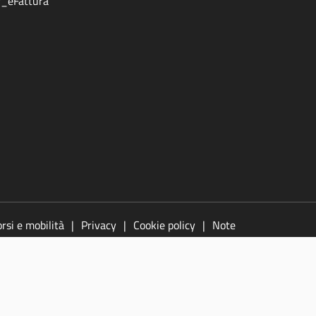
ff_eFattura
rsi e mobilità
Privacy
Cookie policy
Note
azione
Segnala un problema di
Informativa sulla raccolta