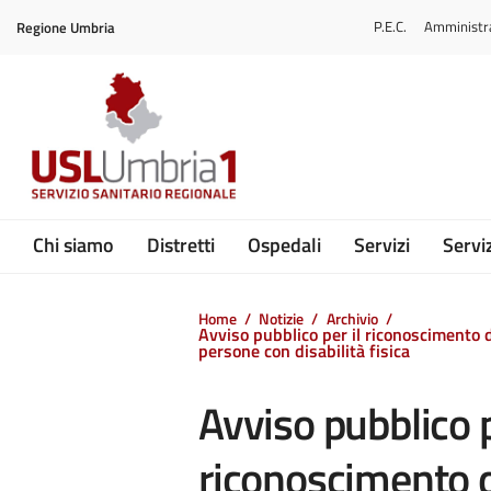
Vai ai contenuti
P.E.C.
Amministr
Regione Umbria
Vai al menu di navigazione
Vai al footer
Submenu
Chi siamo
Distretti
Ospedali
Servizi
Serviz
Home
/
Notizie
/
Archivio
/
Avviso pubblico per il riconoscimento di
persone con disabilità fisica
Avviso pubblico p
riconoscimento d