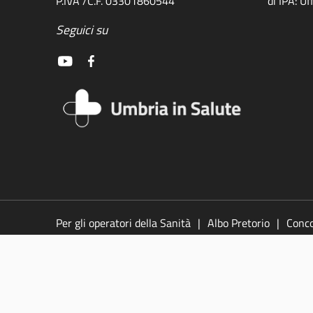
P.IVA /C.F. 03301860544
di IPA: U
Seguici su
Per gli operatori della Sanità
Albo Pretorio
Conco
legali
Policy
Video
Responsabile della pubblic
accessibilità
Dichiarazione di accessibilità