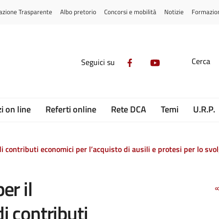
azione Trasparente
Albo pretorio
Concorsi e mobilità
Notizie
Formazio
Cerca
Seguici su
i on line
Referti online
Rete DCA
Temi
U.R.P.
 contributi economici per l’acquisto di ausili e protesi per lo svo
er il
i contributi