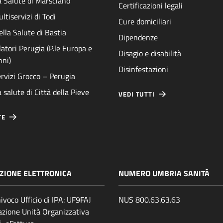
a Salute di Marsciano
Certificazioni legali
ltiservizi di Todi
Cure domiciliari
ella Salute di Bastia
Dipendenze
atori Perugia (P.le Europa e
Disagio e disabilità
nni)
Disinfestazioni
rvizi Grocco – Perugia
 salute di Città della Pieve
VEDI TUTTI
TE
ZIONE ELETTRONICA
NUMERO UMBRIA SANITÀ
ivoco Ufficio di IPA: UF9FAJ
NUS 800.63.63.63
zione Unità Organizzativa