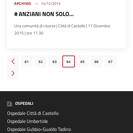
ARCHIVIO
14/12/2015
# ANZIANI NON SOLO…
Una comunità di risorse | Città di Castello | 17 Dicembre
2015 | ore 17.30
61
62
63
64
65
66
67
Pagina precedente
Pagina successiva
OSPEDALI
Ospedale Città di Castello
Ospedale Umbertide
Ospedale Gubbio-Gualdo Tadino