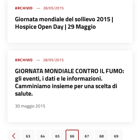
ARCHIVIO
28/05/2015
Giornata mondiale del sollievo 2015 |
Hospice Open Day | 29 Maggio
ARCHIVIO
28/05/2015
GIORNATA MONDIALE CONTRO IL FUMO:
gli eventi, i dati e le informazioni.
Camminiamo insieme per una scelta di
salute.
30 maggio 2015
63
64
65
66
67
68
69
Pagina precedente