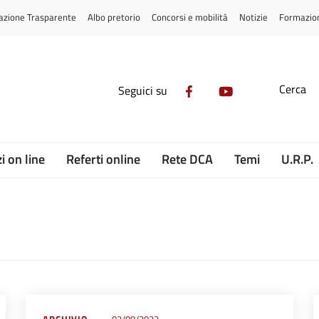
azione Trasparente
Albo pretorio
Concorsi e mobilità
Notizie
Formazio
Cerca
Seguici su
i on line
Referti online
Rete DCA
Temi
U.R.P.