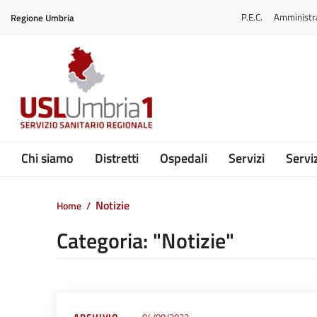
Vai ai contenuti
P.E.C.
Amministr
Regione Umbria
Vai al menu di navigazione
Vai al footer
Submenu
Chi siamo
Distretti
Ospedali
Servizi
Serviz
Notizie
Home
/
Categoria: "Notizie"