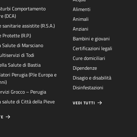
isturbi Comportamento
Alimenti
re (DCA)
Animali
sanitarie assistite (R.S.A.)
Anziani
 Protette (R.P.)
Bambini e giovani
a Salute di Marsciano
Certificazioni legali
ltiservizi di Todi
Cure domiciliari
ella Salute di Bastia
Dipendenze
atori Perugia (P.le Europa e
Disagio e disabilità
nni)
Disinfestazioni
rvizi Grocco – Perugia
 salute di Città della Pieve
VEDI TUTTI
TE