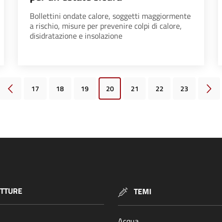
Bollettini ondate calore, soggetti maggiormente
a rischio, misure per prevenire colpi di calore,
disidratazione e insolazione
17
18
19
20
21
22
23
Pagina precedente
Pagi
TTURE
TEMI
Acqua