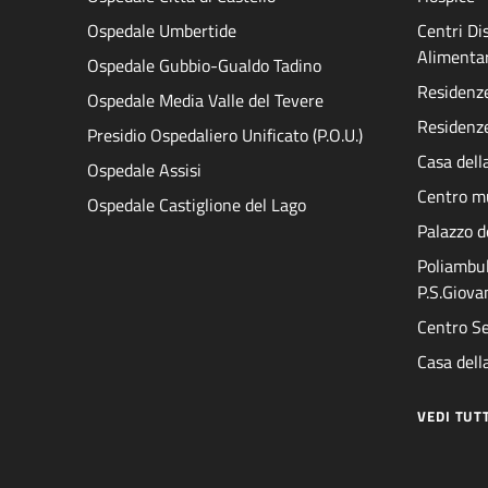
Ospedale Umbertide
Centri D
Alimenta
Ospedale Gubbio-Gualdo Tadino
Residenze 
Ospedale Media Valle del Tevere
Residenze
Presidio Ospedaliero Unificato (P.O.U.)
Casa dell
Ospedale Assisi
Centro mu
Ospedale Castiglione del Lago
Palazzo d
Poliambul
P.S.Giova
Centro Se
Casa della
VEDI TUT