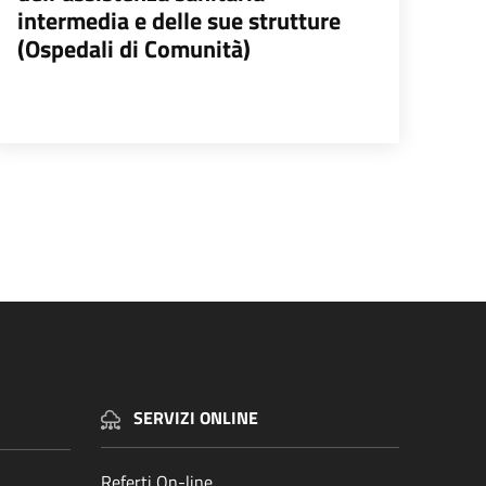
intermedia e delle sue strutture
(Ospedali di Comunità)
na successiva
SERVIZI ONLINE
Referti On-line