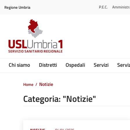
Vai ai contenuti
P.E.C.
Amministr
Regione Umbria
Vai al menu di navigazione
Vai al footer
Submenu
Chi siamo
Distretti
Ospedali
Servizi
Serviz
Notizie
Home
/
Categoria: "Notizie"