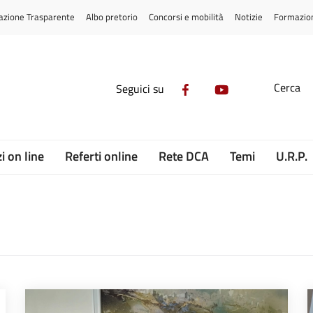
azione Trasparente
Albo pretorio
Concorsi e mobilità
Notizie
Formazio
Cerca
Seguici su
i on line
Referti online
Rete DCA
Temi
U.R.P.