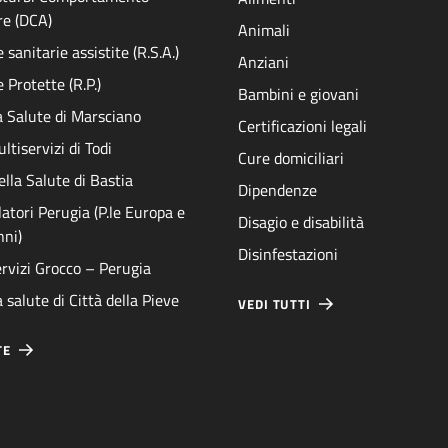
re (DCA)
Animali
sanitarie assistite (R.S.A.)
Anziani
 Protette (R.P.)
Bambini e giovani
a Salute di Marsciano
Certificazioni legali
ltiservizi di Todi
Cure domiciliari
ella Salute di Bastia
Dipendenze
atori Perugia (P.le Europa e
Disagio e disabilità
nni)
Disinfestazioni
rvizi Grocco – Perugia
 salute di Città della Pieve
VEDI TUTTI
TE