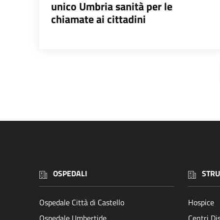
unico Umbria sanità per le
chiamate ai cittadini
OSPEDALI
STRU
Ospedale Città di Castello
Hospice
Ospedale Umbertide
Centri D