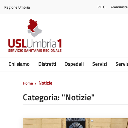
Vai ai contenuti
P.E.C.
Amministr
Regione Umbria
Vai al menu di navigazione
Vai al footer
Submenu
Chi siamo
Distretti
Ospedali
Servizi
Serviz
Notizie
Home
/
Categoria: "Notizie"