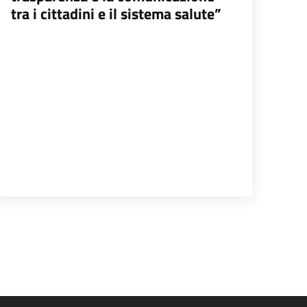
tra i cittadini e il sistema salute”
na successiva