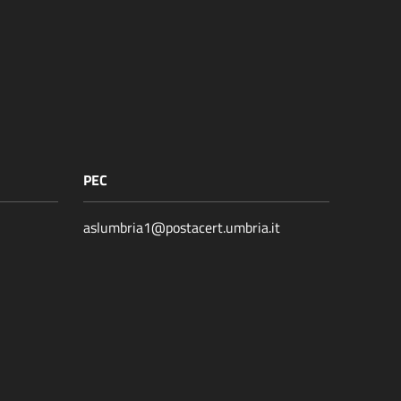
PEC
aslumbria1@postacert.umbria.it