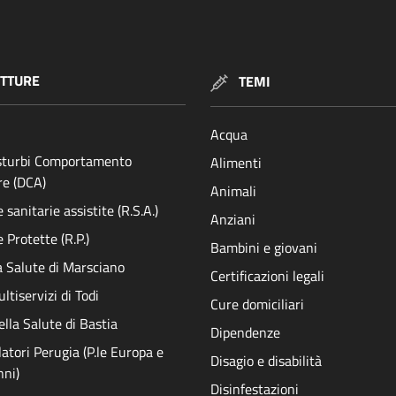
TTURE
TEMI
Acqua
isturbi Comportamento
Alimenti
re (DCA)
Animali
sanitarie assistite (R.S.A.)
Anziani
 Protette (R.P.)
Bambini e giovani
a Salute di Marsciano
Certificazioni legali
ltiservizi di Todi
Cure domiciliari
ella Salute di Bastia
Dipendenze
atori Perugia (P.le Europa e
Disagio e disabilità
nni)
Disinfestazioni