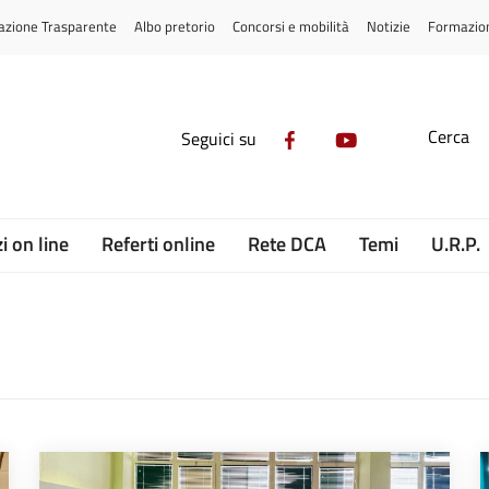
azione Trasparente
Albo pretorio
Concorsi e mobilità
Notizie
Formazio
Cerca
Seguici su
i on line
Referti online
Rete DCA
Temi
U.R.P.