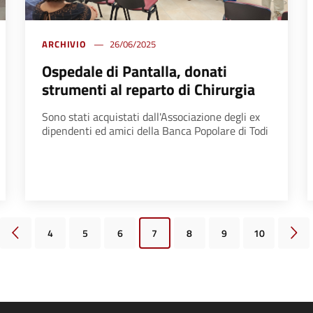
ARCHIVIO
26/06/2025
Ospedale di Pantalla, donati
strumenti al reparto di Chirurgia
Sono stati acquistati dall'Associazione degli ex
dipendenti ed amici della Banca Popolare di Todi
4
5
6
7
8
9
10
Pagina precedente
Pagi