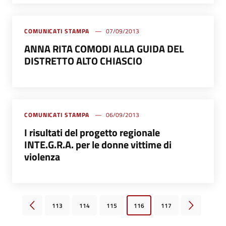
COMUNICATI STAMPA
07/09/2013
ANNA RITA COMODI ALLA GUIDA DEL
DISTRETTO ALTO CHIASCIO
COMUNICATI STAMPA
06/09/2013
I risultati del progetto regionale
INTE.G.R.A. per le donne vittime di
violenza
113
114
115
116
117
Pagina precedente
Pagina succe