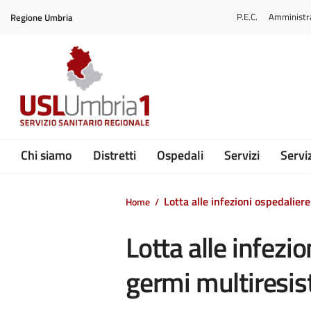
Vai ai contenuti
P.E.C.
Amministr
Regione Umbria
Vai al menu di navigazione
Vai al footer
Submenu
Chi siamo
Distretti
Ospedali
Servizi
Serviz
Lotta alle infezioni ospedaliere
Home
/
Lotta alle infezio
germi multiresis