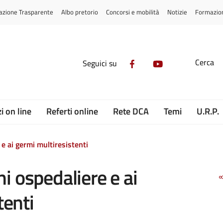
azione Trasparente
Albo pretorio
Concorsi e mobilità
Notizie
Formazio
Cerca
Seguici su
i on line
Referti online
Rete DCA
Temi
U.R.P.
 e ai germi multiresistenti
ni ospedaliere e ai
tenti