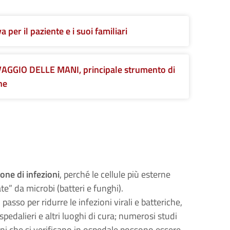
per il paziente e i suoi familiari
VAGGIO DELLE MANI, principale strumento di
he
one di infezioni
, perché le cellule più esterne
” da microbi (batteri e funghi).
 passo per ridurre le infezioni virali e batteriche,
ospedalieri e altri luoghi di cura; numerosi studi
ioni che si verificano in ospedale possono essere