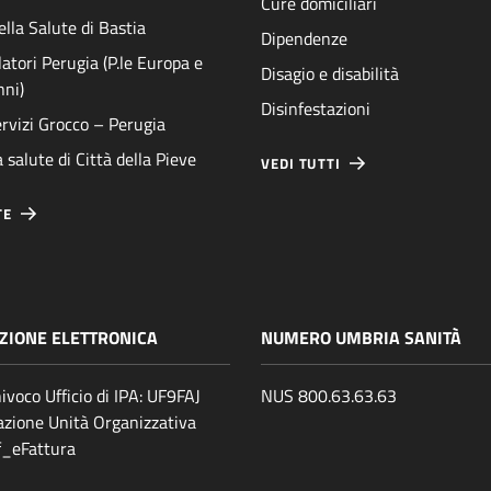
Cure domiciliari
ella Salute di Bastia
Dipendenze
atori Perugia (P.le Europa e
Disagio e disabilità
nni)
Disinfestazioni
rvizi Grocco – Perugia
 salute di Città della Pieve
VEDI TUTTI
TE
ZIONE ELETTRONICA
NUMERO UMBRIA SANITÀ
ivoco Ufficio di IPA: UF9FAJ
NUS 800.63.63.63
zione Unità Organizzativa
ff_eFattura