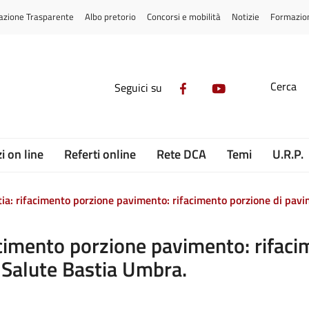
azione Trasparente
Albo pretorio
Concorsi e mobilità
Notizie
Formazio
Cerca
Seguici su
i on line
Referti online
Rete DCA
Temi
U.R.P.
ia: rifacimento porzione pavimento: rifacimento porzione di pavi
acimento porzione pavimento: rifac
 Salute Bastia Umbra.