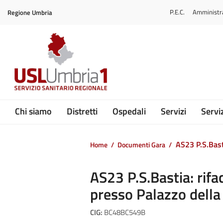
Vai ai contenuti
P.E.C.
Amministr
Regione Umbria
Vai al menu di navigazione
Vai al footer
Submenu
Chi siamo
Distretti
Ospedali
Servizi
Serviz
AS23 P.S.Bast
Home
/
Documenti Gara
/
AS23 P.S.Bastia: rif
presso Palazzo della
CIG:
BC48BC549B