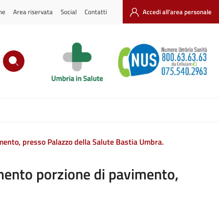
ne
Area riservata
Social
Contatti
Accedi all’area personale
mento, presso Palazzo della Salute Bastia Umbra.
imento porzione di pavimento,