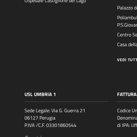
Ospedale Castiglione del Lago
Palazzo d
Poliambul
P.S.Giova
Centro Se
Casa della
VEDI TUT
USL UMBRIA 1
FATTURA
Sede Legale: Via G. Guerra 21
Codice Un
06127 Perugia
Denomina
P.IVA /C.F. 03301860544
di IPA: U