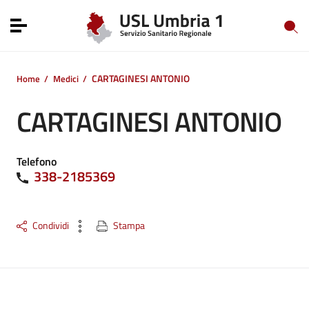
Vai ai contenuti
Vai al menu di navigazione
Toggle navigation
Vai al footer
CARTAGINESI ANTONIO
Home
/
Medici
/
CARTAGINESI ANTONIO
Telefono
338-2185369
Condividi
Stampa