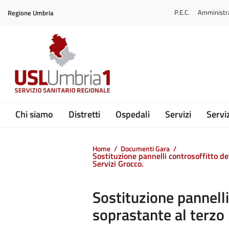
Vai ai contenuti
P.E.C.
Amministr
Regione Umbria
Vai al menu di navigazione
Vai al footer
Submenu
Chi siamo
Distretti
Ospedali
Servizi
Serviz
Home
/
Documenti Gara
/
Sostituzione pannelli controsoffitto de
Servizi Grocco.
Sostituzione pannelli
soprastante al terzo