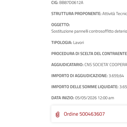
CIG:
BB87D0612A
STRUTTURA PROPONENTE:
Attività Tecn
OGGETTO:
Sostituzione pannelli controsoffitto deteri
TIPOLOGIA:
Lavori
PROCEDURA DI SCELTA DEL CONTRAENTE
AGGIUDICATARIO:
CNS SOCIETA' COOPERAT
IMPORTO DI AGGIUDICAZIONE:
3.659,64
IMPORTO DELLE SOMME LIQUIDATE:
3.65
DATA INIZIO:
05/05/2026 12:00 am
Ordine 500463607