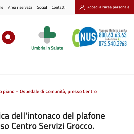
ne
Area riservata
Social
Contatti
Accedi all’area personale
erzo piano – Ospedale di Comunità, presso Centro
ica dell’intonaco del plafone
so Centro Servizi Grocco.