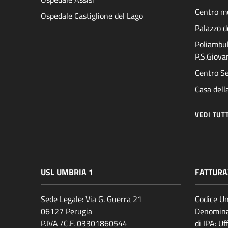
Centro mu
Ospedale Castiglione del Lago
Palazzo d
Poliambul
P.S.Giova
Centro Se
Casa della
VEDI TUT
USL UMBRIA 1
FATTURA
Sede Legale: Via G. Guerra 21
Codice Un
06127 Perugia
Denomina
P.IVA /C.F. 03301860544
di IPA: U