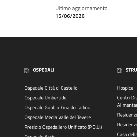
Ultimo aggiornamento
15/06/2026
OSPEDALI
STRU
Ospedale Città di Castello
Hospice
Ospedale Umbertide
Centri D
Alimenta
Ospedale Gubbio-Gualdo Tadino
Residenze 
Ospedale Media Valle del Tevere
Residenze
Presidio Ospedaliero Unificato (P.O.U.)
Casa dell
Ospedale Assisi