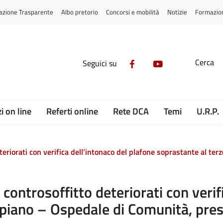
azione Trasparente
Albo pretorio
Concorsi e mobilità
Notizie
Formazio
Cerca
Seguici su
i on line
Referti online
Rete DCA
Temi
U.R.P.
teriorati con verifica dell’intonaco del plafone soprastante al t
 controsoffitto deteriorati con verif
 piano – Ospedale di Comunità, pres