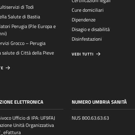
Certificazioni legali
ltiservizi di Todi
Cure domiciliari
ella Salute di Bastia
Dipendenze
atori Perugia (P.le Europa e
Disagio e disabilità
nni)
Disinfestazioni
rvizi Grocco – Perugia
 salute di Città della Pieve
VEDI TUTTI
TE
ZIONE ELETTRONICA
NUMERO UMBRIA SANITÀ
ivoco Ufficio di IPA: UF9FAJ
NUS 800.63.63.63
zione Unità Organizzativa
ff_eFattura