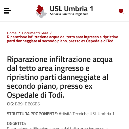
Vai ai contenuti
Vai al menu di navigazione
Toggle navigation
Vai al footer
Home
/
Documenti Gara
/
Riparazione infiltrazione acqua dal tetto area ingresso e ripristino
parti danneggiate al secondo piano, presso ex Ospedale di Todi.
Riparazione infiltrazione acqua
dal tetto area ingresso e
ripristino parti danneggiate al
secondo piano, presso ex
Ospedale di Todi.
CIG:
BB91DB06B5
STRUTTURA PROPONENTE:
Attività Tecniche USL Umbria 1
OGGETTO:
Riparazione infiltrazione acqua dal tetto area ingresso e