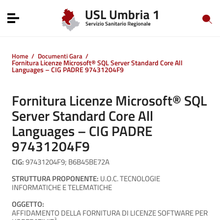
Vai ai contenuti
Vai al menu di navigazione
Toggle navigation
Vai al footer
Home
/
Documenti Gara
/
Fornitura Licenze Microsoft® SQL Server Standard Core All
Languages – CIG PADRE 97431204F9
Fornitura Licenze Microsoft® SQL
Server Standard Core All
Languages – CIG PADRE
97431204F9
CIG:
97431204F9; B6B45BE72A
STRUTTURA PROPONENTE:
U.O.C. TECNOLOGIE
INFORMATICHE E TELEMATICHE
OGGETTO:
AFFIDAMENTO DELLA FORNITURA DI LICENZE SOFTWARE PER