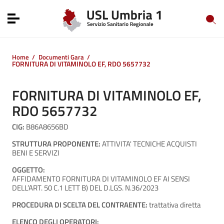
Vai ai contenuti
Vai al menu di navigazione
Toggle navigation
Vai al footer
Home
/
Documenti Gara
/
FORNITURA DI VITAMINOLO EF, RDO 5657732
FORNITURA DI VITAMINOLO EF,
RDO 5657732
CIG:
B86A8656BD
STRUTTURA PROPONENTE:
ATTIVITA' TECNICHE ACQUISTI
BENI E SERVIZI
OGGETTO:
AFFIDAMENTO FORNITURA DI VITAMINOLO EF AI SENSI
DELL’ART. 50 C.1 LETT B) DEL D.LGS. N.36/2023
PROCEDURA DI SCELTA DEL CONTRAENTE:
trattativa diretta
ELENCO DEGLI OPERATORI: