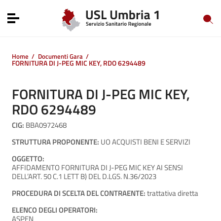
Vai ai contenuti
Vai al menu di navigazione
Toggle navigation
Vai al footer
Home
/
Documenti Gara
/
FORNITURA DI J-PEG MIC KEY, RDO 6294489
FORNITURA DI J-PEG MIC KEY,
RDO 6294489
CIG:
BBA0972468
STRUTTURA PROPONENTE:
UO ACQUISTI BENI E SERVIZI
OGGETTO:
AFFIDAMENTO FORNITURA DI J-PEG MIC KEY AI SENSI
DELL’ART. 50 C.1 LETT B) DEL D.LGS. N.36/2023
PROCEDURA DI SCELTA DEL CONTRAENTE:
trattativa diretta
ELENCO DEGLI OPERATORI:
ASPEN