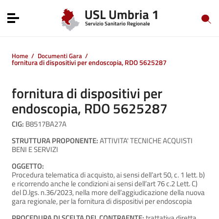
Vai ai contenuti
Vai al menu di navigazione
Toggle navigation
Vai al footer
Home
/
Documenti Gara
/
fornitura di dispositivi per endoscopia, RDO 5625287
fornitura di dispositivi per
endoscopia, RDO 5625287
CIG:
B8517BA27A
STRUTTURA PROPONENTE:
ATTIVITA' TECNICHE ACQUISTI
BENI E SERVIZI
OGGETTO:
Procedura telematica di acquisto, ai sensi dell’art 50, c. 1 lett. b)
e ricorrendo anche le condizioni ai sensi dell’art 76 c.2 Lett. C)
del D.lgs. n.36/2023, nella more dell’aggiudicazione della nuova
gara regionale, per la fornitura di dispositivi per endoscopia
PROCEDURA DI SCELTA DEL CONTRAENTE:
trattativa diretta