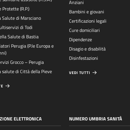
Anziani
 Protette (R.P.)
Bambini e giovani
a Salute di Marsciano
Certificazioni legali
ltiservizi di Todi
Cure domiciliari
ella Salute di Bastia
Dipendenze
atori Perugia (P.le Europa e
Disagio e disabilità
nni)
Disinfestazioni
rvizi Grocco – Perugia
 salute di Città della Pieve
VEDI TUTTI
TE
ZIONE ELETTRONICA
NUMERO UMBRIA SANITÀ