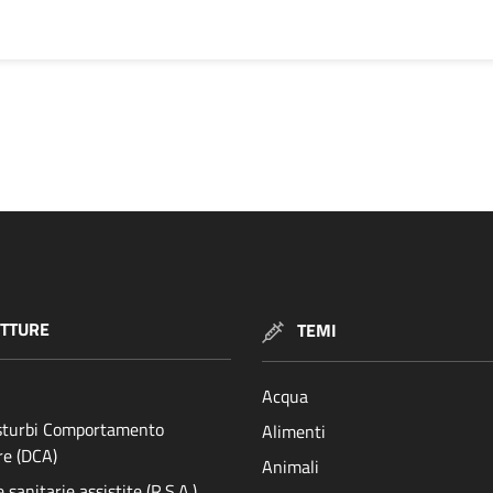
TTURE
TEMI
Acqua
isturbi Comportamento
Alimenti
re (DCA)
Animali
sanitarie assistite (R.S.A.)