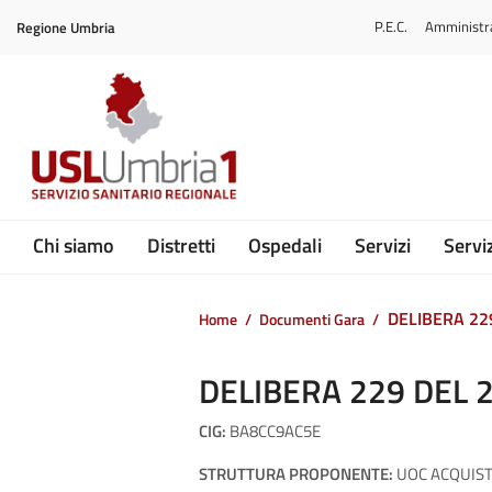
Vai ai contenuti
P.E.C.
Amministr
Regione Umbria
Vai al menu di navigazione
Vai al footer
Submenu
Chi siamo
Distretti
Ospedali
Servizi
Serviz
DELIBERA 22
Home
/
Documenti Gara
/
DELIBERA 229 DEL 
CIG:
BA8CC9AC5E
STRUTTURA PROPONENTE:
UOC ACQUISTI