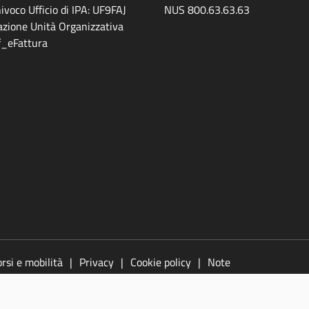
ivoco Ufficio di IPA: UF9FAJ
NUS 800.63.63.63
zione Unità Organizzativa
ff_eFattura
rsi e mobilità
Privacy
Cookie policy
Note
azione
Segnala un problema di