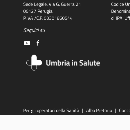
Sede Legale: Via G. Guerra 21
Codice Un
06127 Perugia
Denomina
P.IVA /C.F. 03301860544
di IPA: U
Seguici su
Per gli operatori della Sanità
Albo Pretorio
Conco
legali
Policy
Video
Responsabile della pubblic
accessibilità
Dichiarazione di accessibilità