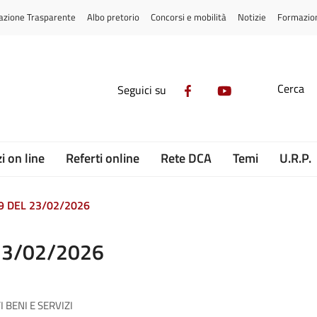
azione Trasparente
Albo pretorio
Concorsi e mobilità
Notizie
Formazio
Cerca
Seguici su
i on line
Referti online
Rete DCA
Temi
U.R.P.
9 DEL 23/02/2026
23/02/2026
 BENI E SERVIZI