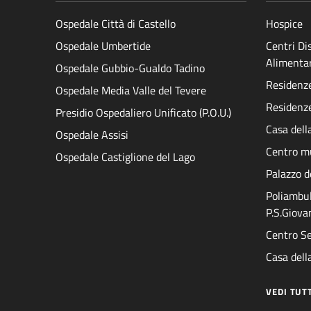
Ospedale Città di Castello
Hospice
Ospedale Umbertide
Centri D
Alimenta
Ospedale Gubbio-Gualdo Tadino
Residenze 
Ospedale Media Valle del Tevere
Residenze
Presidio Ospedaliero Unificato (P.O.U.)
Casa dell
Ospedale Assisi
Centro mu
Ospedale Castiglione del Lago
Palazzo d
Poliambul
P.S.Giova
Centro Se
Casa della
VEDI TUT