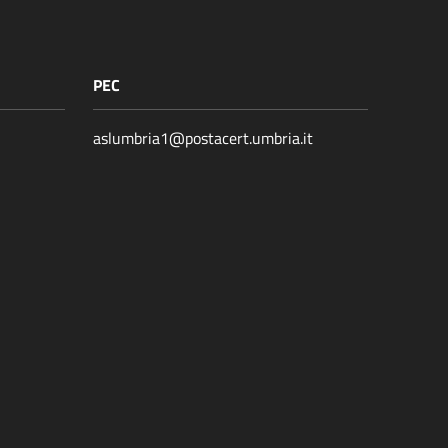
PEC
aslumbria1@postacert.umbria.it