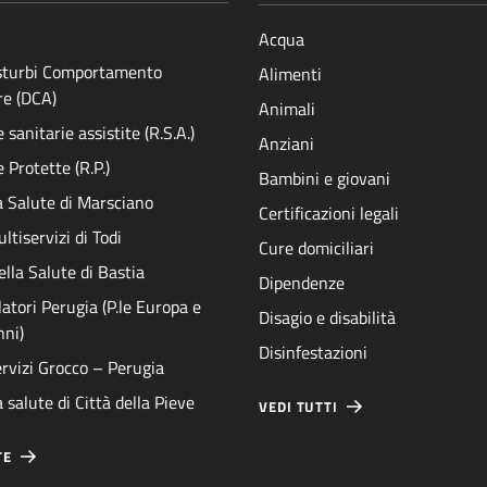
Acqua
isturbi Comportamento
Alimenti
re (DCA)
Animali
sanitarie assistite (R.S.A.)
Anziani
 Protette (R.P.)
Bambini e giovani
a Salute di Marsciano
Certificazioni legali
ltiservizi di Todi
Cure domiciliari
ella Salute di Bastia
Dipendenze
atori Perugia (P.le Europa e
Disagio e disabilità
nni)
Disinfestazioni
rvizi Grocco – Perugia
 salute di Città della Pieve
VEDI TUTTI
TE