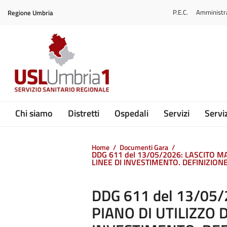
Vai ai contenuti
P.E.C.
Amministr
Regione Umbria
Vai al menu di navigazione
Vai al footer
Submenu
Chi siamo
Distretti
Ospedali
Servizi
Serviz
Home
/
Documenti Gara
/
DDG 611 del 13/05/2026: LASCITO MA
LINEE DI INVESTIMENTO. DEFINIZION
DDG 611 del 13/05/
PIANO DI UTILIZZO 