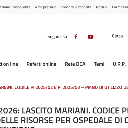
azione Trasparente
Albo pretorio
Concorsi e mobilità
Notizie
Formazio
Cerca
Seguici su
i on line
Referti online
Rete DCA
Temi
U.R.P.
RIANI. CODICE PI 2025/02 E PI 2025/03 – PIANO DI UTILIZZO 
E
2026: LASCITO MARIANI. CODICE P
DELLE RISORSE PER OSPEDALE DI CI